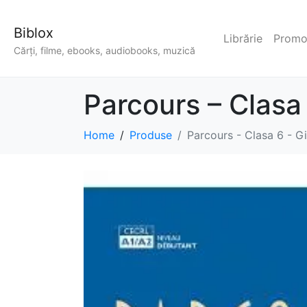
Biblox
Librărie
Promoț
Cărți, filme, ebooks, audiobooks, muzică
Parcours – Clasa
Home
Produse
Parcours - Clasa 6 - G