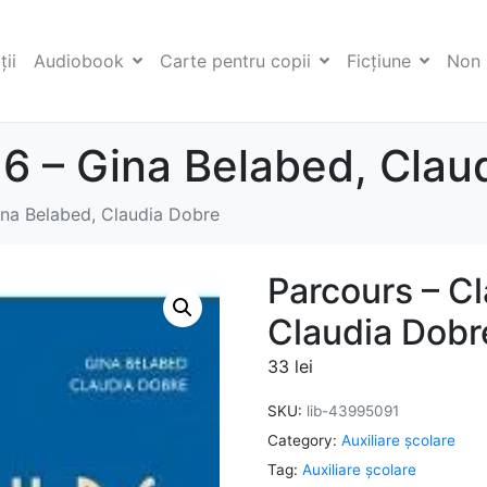
ii
Audiobook
Carte pentru copii
Ficţiune
Non 
 6 – Gina Belabed, Clau
ina Belabed, Claudia Dobre
Parcours – Cl
Claudia Dobr
33
lei
SKU:
lib-43995091
Category:
Auxiliare şcolare
Tag:
Auxiliare şcolare