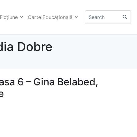
Ficţiune
Carte Educaţională
dia Dobre
asa 6 – Gina Belabed,
e