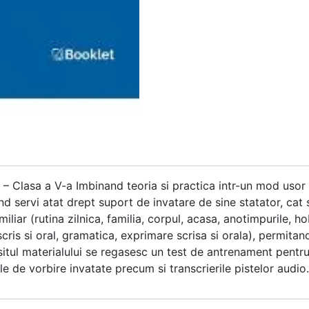
 Clasa a V-a Imbinand teoria si practica intr-un mod usor s
d servi atat drept suport de invatare de sine statator, cat si
iliar (rutina zilnica, familia, corpul, acasa, anotimpurile, 
cris si oral, gramatica, exprimare scrisa si orala), permitan
farsitul materialului se regasesc un test de antrenament pe
le de vorbire invatate precum si transcrierile pistelor audio.