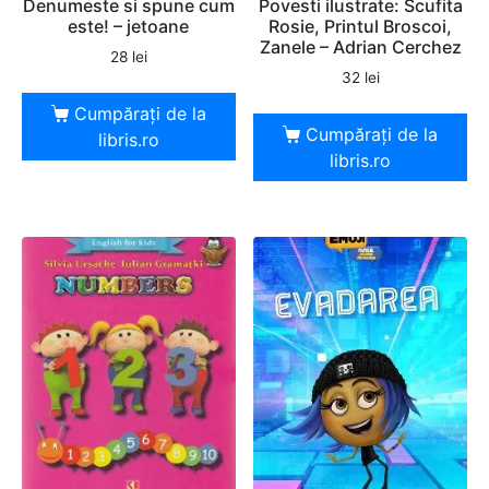
Denumeste si spune cum
Povesti ilustrate: Scufita
este! – jetoane
Rosie, Printul Broscoi,
Zanele – Adrian Cerchez
28
lei
32
lei
Cumpărați de la
Cumpărați de la
libris.ro
libris.ro