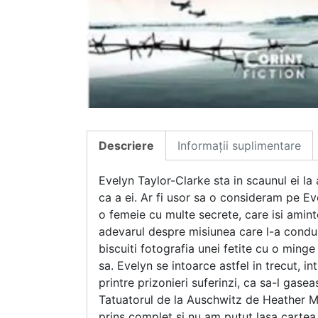
Descriere
Informații suplimentare
Evelyn Taylor-Clarke sta in scaunul ei la a
ca a ei. Ar fi usor sa o consideram pe Eve
o femeie cu multe secrete, care isi amint
adevarul despre misiunea care l-a condus
biscuiti fotografia unei fetite cu o ming
sa. Evelyn se intoarce astfel in trecut, i
printre prizonieri suferinzi, ca sa-l gas
Tatuatorul de la Auschwitz de Heather M
prins complet si nu am putut lasa cartea