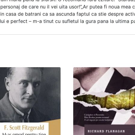
ersonaj de care nu il vei uita usor!”„Ar putea fi noua mea ca
n casa de batrani ca sa ascunda faptul ca stie despre activ
ui e perfect – m-a tinut cu sufletul la gura pana la ultima