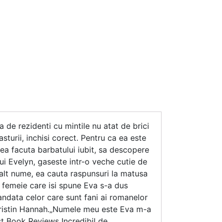
ta de rezidenti cu mintile nu atat de brici
sturii, inchisi corect. Pentru ca ea este
nea facuta barbatului iubit, sa descopere
i Evelyn, gaseste intr-o veche cutie de
e alt nume, ea cauta raspunsuri la matusa
 o femeie care isi spune Eva s-a dus
mandata celor care sunt fani ai romanelor
Kristin Hannah.„Numele meu este Eva m-a
st Book Reviews„Incredibil de