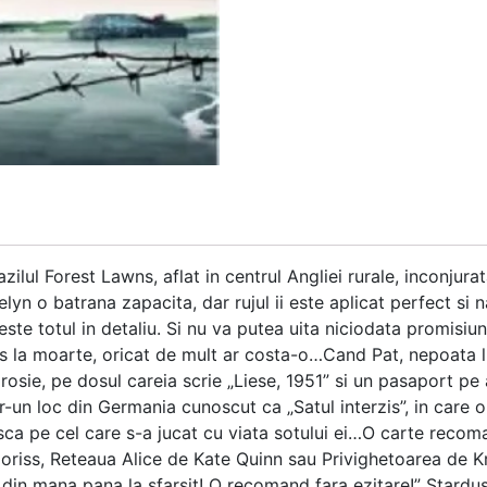
zilul Forest Lawns, aflat in centrul Angliei rurale, inconjura
lyn o batrana zapacita, dar rujul ii este aplicat perfect si na
este totul in detaliu. Si nu va putea uita niciodata promisiu
 la moarte, oricat de mult ar costa-o…Cand Pat, nepoata lu
e rosie, pe dosul careia scrie „Liese, 1951” si un pasaport p
ntr-un loc din Germania cunoscut ca „Satul interzis”, in care
easca pe cel care s-a jucat cu viata sotului ei…O carte reco
oriss, Reteaua Alice de Kate Quinn sau Privighetoarea de 
 din mana pana la sfarsit! O recomand fara ezitare!” Stardu