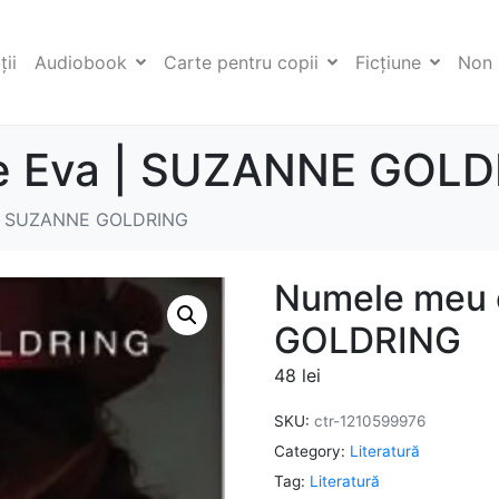
ii
Audiobook
Carte pentru copii
Ficţiune
Non 
e Eva | SUZANNE GOL
 | SUZANNE GOLDRING
Numele meu 
GOLDRING
48
lei
SKU:
ctr-1210599976
Category:
Literatură
Tag:
Literatură