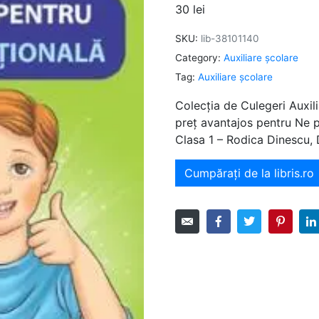
30
lei
SKU:
lib-38101140
Category:
Auxiliare şcolare
Tag:
Auxiliare şcolare
Colecția de Culegeri Auxili
preț avantajos pentru Ne 
Clasa 1 – Rodica Dinescu,
Cumpărați de la libris.ro