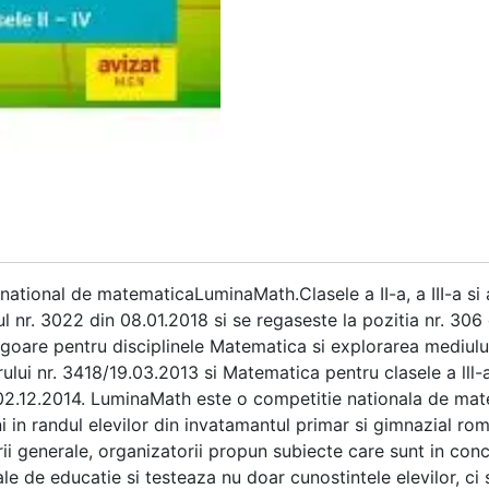
tional de matematicaLuminaMath.Clasele a II-a, a III-a si a 
l nr. 3022 din 08.01.2018 si se regaseste la pozitia nr. 306 
oare pentru disciplinele Matematica si explorarea mediului 
trului nr. 3418/19.03.2013 si Matematica pentru clasele a lll-
/02.12.2014. LuminaMath este o competitie nationala de mate
i in randul elevilor din invatamantul primar si gimnazial r
urii generale, organizatorii propun subiecte care sunt in co
ale de educatie si testeaza nu doar cunostintele elevilor, ci 