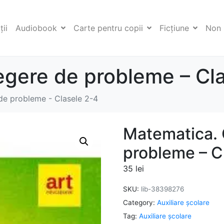
ii
Audiobook
Carte pentru copii
Ficţiune
Non 
egere de probleme – Cl
de probleme - Clasele 2-4
Matematica. 
probleme – C
35
lei
SKU:
lib-38398276
Category:
Auxiliare şcolare
Tag:
Auxiliare şcolare