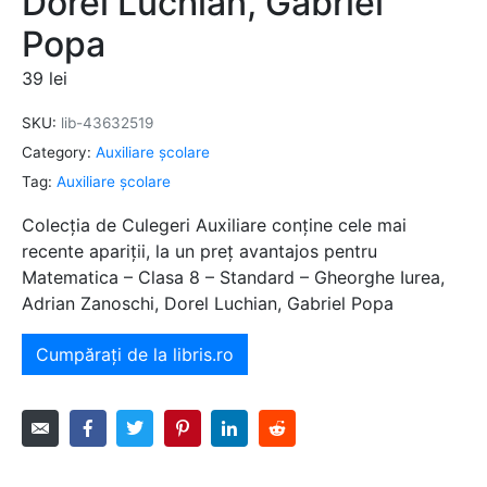
Dorel Luchian, Gabriel
Popa
39
lei
SKU:
lib-43632519
Category:
Auxiliare şcolare
Tag:
Auxiliare şcolare
Colecția de Culegeri Auxiliare conține cele mai
recente apariții, la un preț avantajos pentru
Matematica – Clasa 8 – Standard – Gheorghe Iurea,
Adrian Zanoschi, Dorel Luchian, Gabriel Popa
Cumpărați de la libris.ro