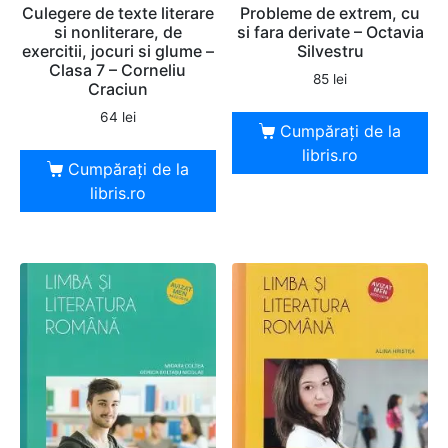
Culegere de texte literare
Probleme de extrem, cu
si nonliterare, de
si fara derivate – Octavia
exercitii, jocuri si glume –
Silvestru
Clasa 7 – Corneliu
85
lei
Craciun
64
lei
Cumpărați de la
libris.ro
Cumpărați de la
libris.ro