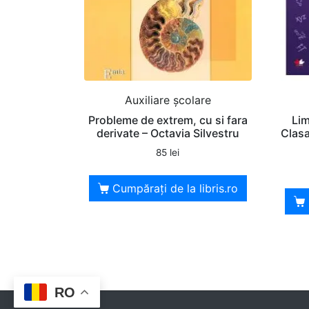
Auxiliare şcolare
Probleme de extrem, cu si fara
Lim
derivate – Octavia Silvestru
Clasa
85
lei
Cumpărați de la libris.ro
RO