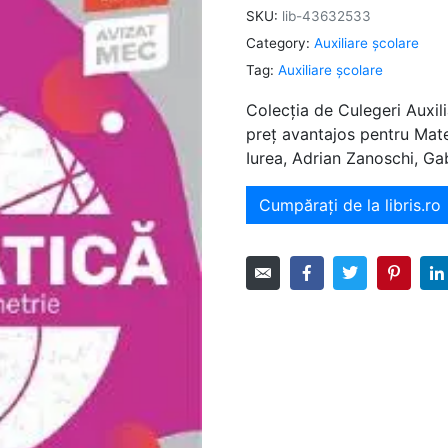
SKU:
lib-43632533
Category:
Auxiliare şcolare
Tag:
Auxiliare şcolare
Colecția de Culegeri Auxili
preț avantajos pentru Mat
Iurea, Adrian Zanoschi, Ga
Cumpărați de la libris.ro