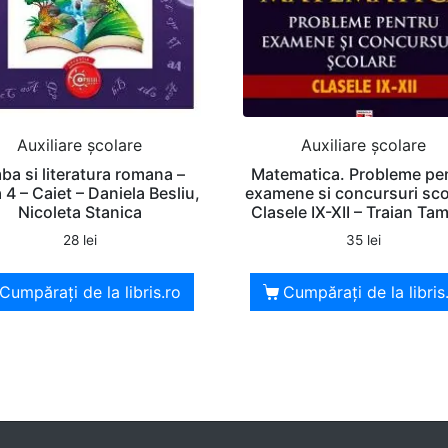
Auxiliare şcolare
Auxiliare şcolare
ba si literatura romana –
Matematica. Probleme pe
 4 – Caiet – Daniela Besliu,
examene si concursuri sco
Nicoleta Stanica
Clasele IX-XII – Traian Tam
28
lei
35
lei
Cumpărați de la libris.ro
Cumpărați de la libris