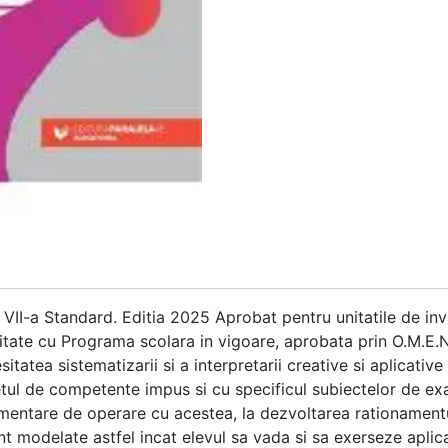
VII-a Standard. Editia 2025 Aprobat pentru unitatile de inv
tate cu Programa scolara in vigoare, aprobata prin O.M.E.N.
tea sistematizarii si a interpretarii creative si aplicative
setul de competente impus si cu specificul subiectelor de e
lementare de operare cu acestea, la dezvoltarea rationament
unt modelate astfel incat elevul sa vada si sa exerseze aplica