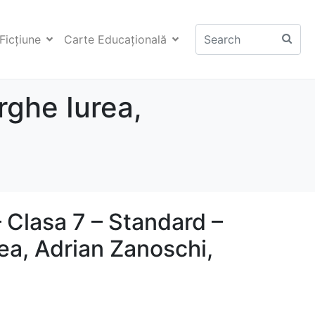
Ficţiune
Carte Educaţională
rghe Iurea,
 Clasa 7 – Standard –
ea, Adrian Zanoschi,