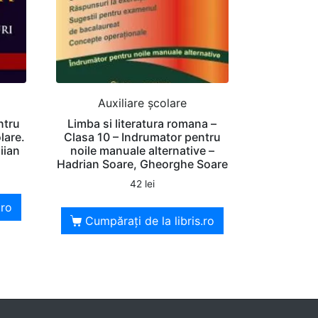
Auxiliare şcolare
ntru
Limba si literatura romana –
lare.
Clasa 10 – Indrumator pentru
iian
noile manuale alternative –
Hadrian Soare, Gheorghe Soare
42
lei
.ro
Cumpărați de la libris.ro