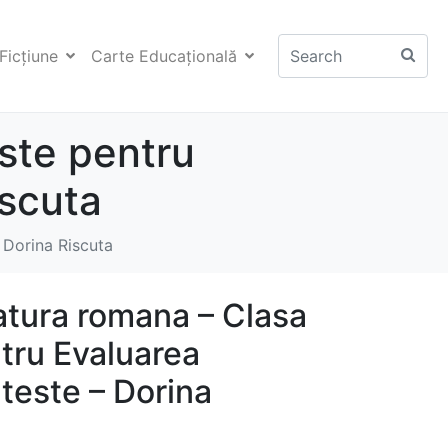
Ficţiune
Carte Educaţională
este pentru
iscuta
- Dorina Riscuta
ratura romana – Clasa
tru Evaluarea
 teste – Dorina