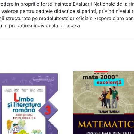
redere in propriile forte inaintea Evaluarii Nationale de la fin
valoros pentru cadrele didactice si parinti, privind nivelul r
tii structurate pe modelultestelor oficiale •repere clare pent
au in pregatirea individuala de acasa