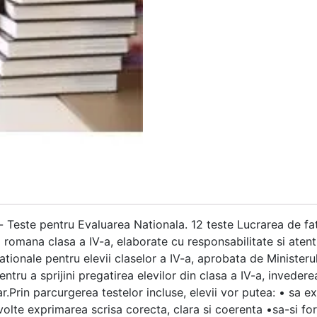
a- Teste pentru Evaluarea Nationala. 12 teste Lucrarea de fa
a romana clasa a IV-a, elaborate cu responsabilitate si ate
tionale pentru elevii claselor a IV-a, aprobata de Ministerul 
ntru a sprijini pregatirea elevilor din clasa a IV-a, inveder
mar.Prin parcurgerea testelor incluse, elevii vor putea: • sa 
ezvolte exprimarea scrisa corecta, clara si coerenta •sa-si f