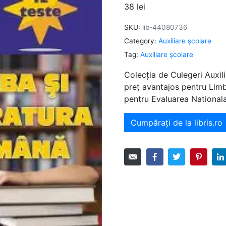
38
lei
SKU:
lib-44080736
Category:
Auxiliare şcolare
Tag:
Auxiliare şcolare
Colecția de Culegeri Auxili
preț avantajos pentru Limb
pentru Evaluarea Nationala
Cumpărați de la libris.ro