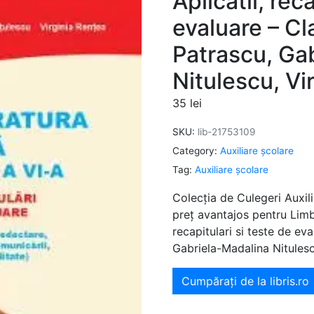
Aplicatii, rec
evaluare – Cl
Patrascu, Ga
Nitulescu, Vi
35
lei
SKU:
lib-21753109
Category:
Auxiliare şcolare
Tag:
Auxiliare şcolare
Colecția de Culegeri Auxili
preț avantajos pentru Limba
recapitulari si teste de ev
Gabriela-Madalina Nitulesc
Cumpărați de la libris.ro