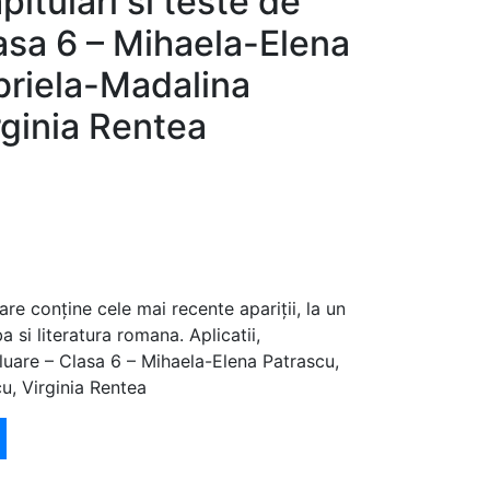
apitulari si teste de
asa 6 – Mihaela-Elena
briela-Madalina
rginia Rentea
are conține cele mai recente apariții, la un
 si literatura romana. Aplicatii,
aluare – Clasa 6 – Mihaela-Elena Patrascu,
u, Virginia Rentea