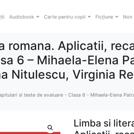
ii
Audiobook
Carte pentru copii
Ficţiune
Non 
a romana. Aplicatii, reca
asa 6 – Mihaela-Elena P
a Nitulescu, Virginia R
capitulari si teste de evaluare - Clasa 6 - Mihaela-Elena Pat
Limba si lite