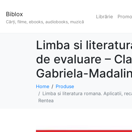
Biblox
Librărie
Promoț
Cărți, filme, ebooks, audiobooks, muzică
Limba si literatur
de evaluare – Cl
Gabriela-Madalin
Home
Produse
Limba si literatura romana. Aplicatii, re
Rentea