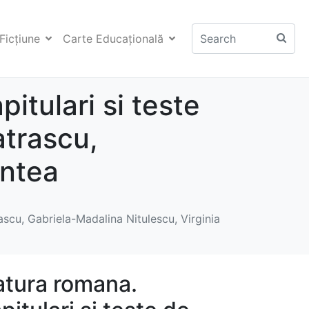
Ficţiune
Carte Educaţională
pitulari si teste
atrascu,
entea
rascu, Gabriela-Madalina Nitulescu, Virginia
ratura romana.