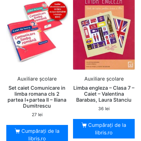
Auxiliare şcolare
Auxiliare şcolare
Set caiet Comunicare in
Limba engleza – Clasa 7 –
limba romana cls 2
Caiet – Valentina
partea I+partea II – Iliana
Barabas, Laura Stanciu
Dumitrescu
36
lei
27
lei
Cumpărați de la
Cumpărați de la
libris.ro
libris.ro