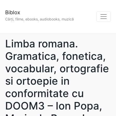
Biblox
Cărți, filme, ebooks, audiobooks, muzică
Limba romana.
Gramatica, fonetica,
vocabular, ortografie
si ortoepie in
conformitate cu
DOOM3 – Ion Popa,