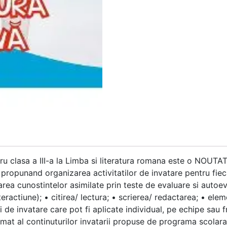
ntru clasa a III-a la Limba si literatura romana este o NO
ropunand organizarea activitatilor de invatare pentru fiecar
icarea cunostintelor asimilate prin teste de evaluare si autoev
eractiune); • citirea/ lectura; • scrierea/ redactarea; • ele
ri de invatare care pot fi aplicate individual, pe echipe sau f
umat al continuturilor invatarii propuse de programa scolara 