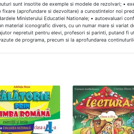
inuturi sunt insotite de exemple si modele de rezolvari; • exer
e fixare (aprofundare si dezvoltare) a cunostintelor noi preda
ardele Ministerului Educatiei Nationale; • autoevaluari con
un material iconografic divers, cu un numar mare si variat de
utor nepretuit pentru elevi, profesori si parinti, putand fi ut
revazute de programa, precum si la aprofundarea continuturil