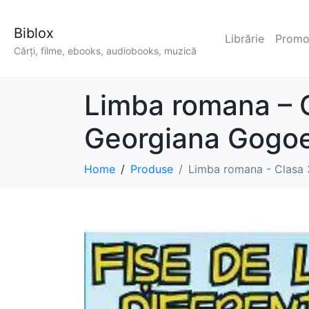
Biblox
Librărie
Promoț
Cărți, filme, ebooks, audiobooks, muzică
Limba romana – Cl
Georgiana Gogo
Home
Produse
Limba romana - Clasa 3