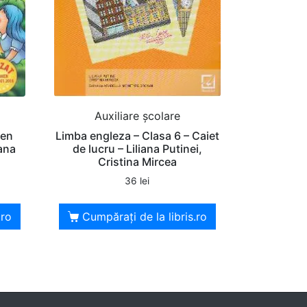
Auxiliare şcolare
men
Limba engleza – Clasa 6 – Caiet
ana
de lucru – Liliana Putinei,
Cristina Mircea
36
lei
.ro
Cumpărați de la libris.ro