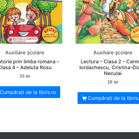
Auxiliare şcolare
Auxiliare şcolare
torie prin limba romana –
Lectura – Clasa 2 – Car
Clasa 4 – Adeluta Rosu
Iordachescu, Cristina-Di
Neculai
35
lei
26
lei
Cumpărați de la libris.ro
Cumpărați de la libris