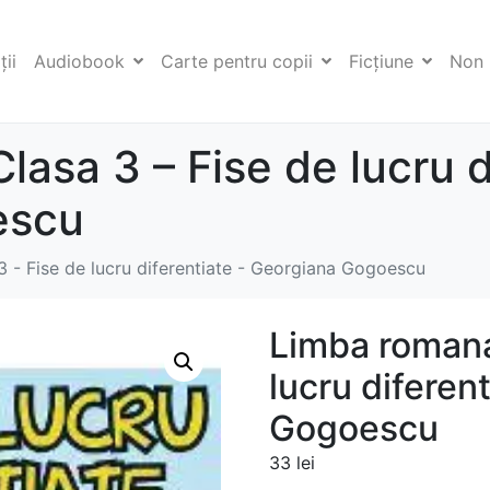
ii
Audiobook
Carte pentru copii
Ficţiune
Non 
asa 3 – Fise de lucru d
escu
 - Fise de lucru diferentiate - Georgiana Gogoescu
Limba romana
lucru diferen
Gogoescu
33
lei