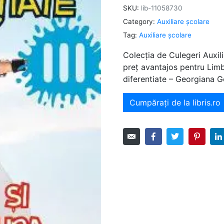
SKU:
lib-11058730
Category:
Auxiliare şcolare
Tag:
Auxiliare şcolare
Colecția de Culegeri Auxili
preț avantajos pentru Limb
diferentiate – Georgiana 
Cumpărați de la libris.ro