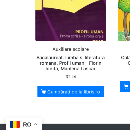
Auxiliare şcolare
Bacalaureat. Limba si literatura
Cala
romana. Profil uman – Florin
Ionita, Marilena Lascar
32
lei
Cumpărați de la libris.ro
RO