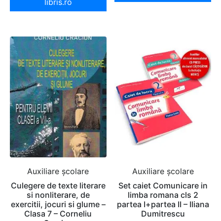
libris.ro
Auxiliare şcolare
Auxiliare şcolare
Culegere de texte literare
Set caiet Comunicare in
si nonliterare, de
limba romana cls 2
exercitii, jocuri si glume –
partea I+partea II – Iliana
Clasa 7 – Corneliu
Dumitrescu