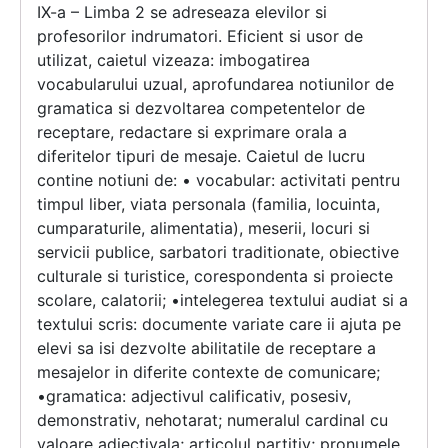
IX-a – Limba 2 se adreseaza elevilor si
profesorilor indrumatori. Eficient si usor de
utilizat, caietul vizeaza: imbogatirea
vocabularului uzual, aprofundarea notiunilor de
gramatica si dezvoltarea competentelor de
receptare, redactare si exprimare orala a
diferitelor tipuri de mesaje. Caietul de lucru
contine notiuni de: • vocabular: activitati pentru
timpul liber, viata personala (familia, locuinta,
cumparaturile, alimentatia), meserii, locuri si
servicii publice, sarbatori traditionate, obiective
culturale si turistice, corespondenta si proiecte
scolare, calatorii; •intelegerea textului audiat si a
textului scris: documente variate care ii ajuta pe
elevi sa isi dezvolte abilitatile de receptare a
mesajelor in diferite contexte de comunicare;
•gramatica: adjectivul calificativ, posesiv,
demonstrativ, nehotarat; numeralul cardinal cu
valoare adjectivala; articolul partitiv; pronumele