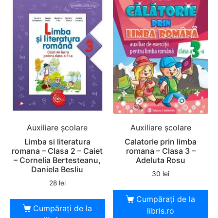
Auxiliare şcolare
Auxiliare şcolare
Limba si literatura
Calatorie prin limba
romana – Clasa 2 – Caiet
romana – Clasa 3 –
– Cornelia Bertesteanu,
Adeluta Rosu
Daniela Besliu
30
lei
28
lei
Cumpărați de la
Cumpărați de la
libris.ro