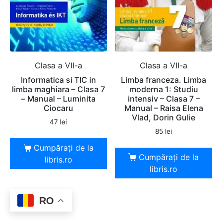
Clasa a VII-a
Clasa a VII-a
Informatica si TIC in
Limba franceza. Limba
limba maghiara – Clasa 7
moderna 1: Studiu
– Manual – Luminita
intensiv – Clasa 7 –
Ciocaru
Manual – Raisa Elena
Vlad, Dorin Gulie
47
lei
85
lei
Cumpărați de la
Cumpărați de la
libris.ro
libris.ro
RO