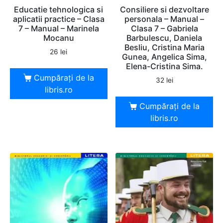
Educatie tehnologica si
Consiliere si dezvoltare
aplicatii practice – Clasa
personala – Manual –
7 – Manual – Marinela
Clasa 7 – Gabriela
Mocanu
Barbulescu, Daniela
Besliu, Cristina Maria
26
lei
Gunea, Angelica Sima,
Elena-Cristina Sima.
Cumpărați de la
32
lei
libris.ro
Cumpărați de la
libris.ro