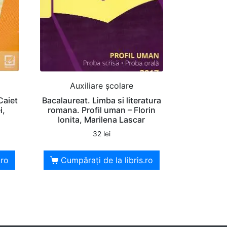
Auxiliare şcolare
Caiet
Bacalaureat. Limba si literatura
i,
romana. Profil uman – Florin
Ionita, Marilena Lascar
32
lei
.ro
Cumpărați de la libris.ro