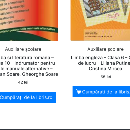
Auxiliare şcolare
Auxiliare şcolare
ba si literatura romana –
Limba engleza – Clasa 6 – 
sa 10 – Indrumator pentru
de lucru – Liliana Putine
ile manuale alternative –
Cristina Mircea
ian Soare, Gheorghe Soare
36
lei
42
lei
Cumpărați de la libris
Cumpărați de la libris.ro