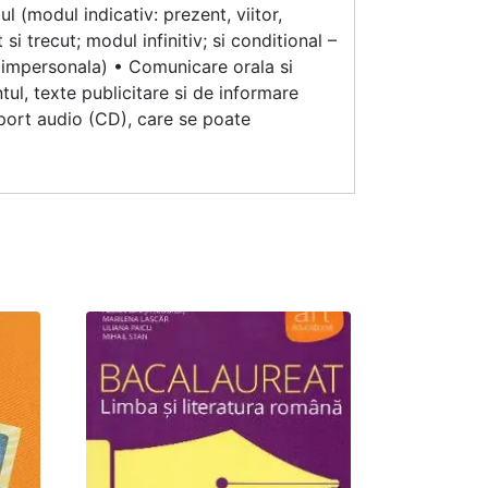
l (modul indicativ: prezent, viitor,
i trecut; modul infinitiv; si conditional –
va, impersonala) • Comunicare orala si
tul, texte publicitare si de informare
uport audio (CD), care se poate