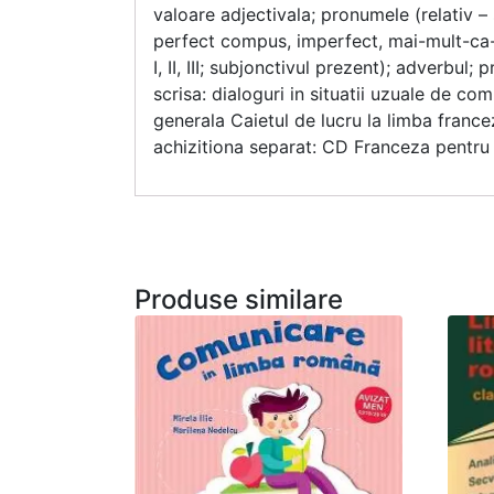
valoare adjectivala; pronumele (relativ –
perfect compus, imperfect, mai-mult-ca-per
I, II, III; subjonctivul prezent); adverbul
scrisa: dialoguri in situatii uzuale de co
generala Caietul de lucru la limba franc
achizitiona separat: CD Franceza pentru 
Produse similare