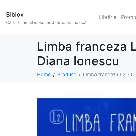
Biblox
Librărie
Promoț
Cărți, filme, ebooks, audiobooks, muzică
Limba franceza L
Diana Ionescu
Home
Produse
Limba franceza L2 - Cl