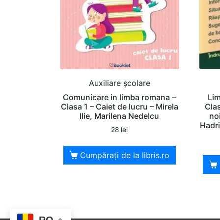
Auxiliare şcolare
Comunicare in limba romana –
Lim
Clasa 1 – Caiet de lucru – Mirela
Cla
Ilie, Marilena Nedelcu
no
Hadr
28
lei
Cumpărați de la libris.ro
RO