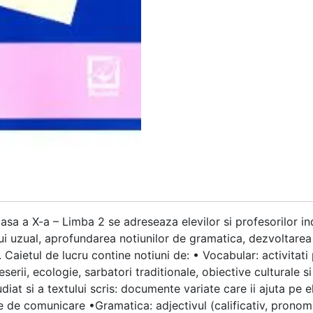
sa a X-a – Limba 2 se adreseaza elevilor si profesorilor indr
ui uzual, aprofundarea notiunilor de gramatica, dezvoltare
. Caietul de lucru contine notiuni de: • Vocabular: activitati
eserii, ecologie, sarbatori traditionale, obiective culturale 
udiat si a textului scris: documente variate care ii ajuta pe el
e de comunicare •Gramatica: adjectivul (calificativ, pronom