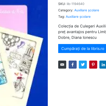
SKU:
lib-1194640
Category:
Auxiliare şcolare
Tag:
Auxiliare şcolare
Colecția de Culegeri Auxili
preț avantajos pentru Limb
Dobre, Diana Ionescu
Cumpărați de la libris.ro