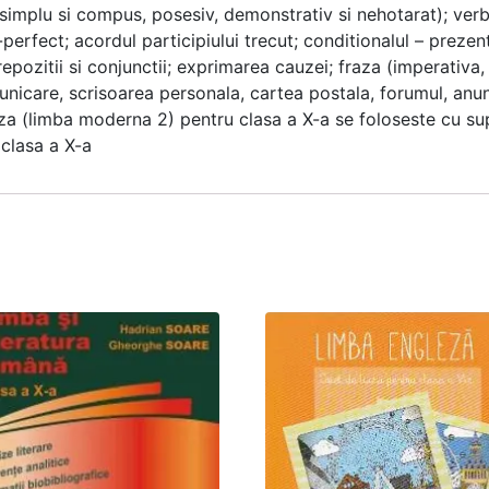
 simplu si compus, posesiv, demonstrativ si nehotarat); verbu
fect; acordul participiului trecut; conditionalul – prezent s
; prepozitii si conjunctii; exprimarea cauzei; fraza (imperati
municare, scrisoarea personala, cartea postala, forumul, anun
eza (limba moderna 2) pentru clasa a X-a se foloseste cu s
clasa a X-a