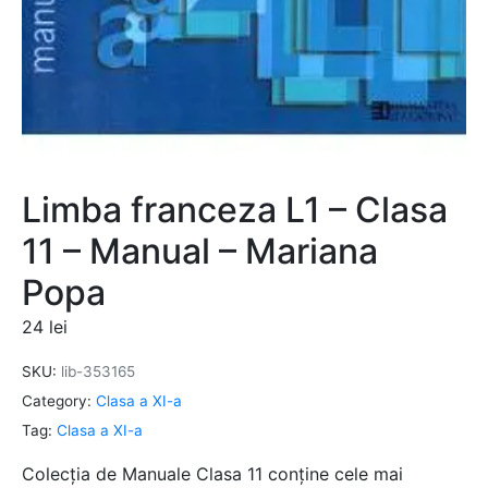
Limba franceza L1 – Clasa
11 – Manual – Mariana
Popa
24
lei
SKU:
lib-353165
Category:
Clasa a XI-a
Tag:
Clasa a XI-a
Colecția de Manuale Clasa 11 conține cele mai