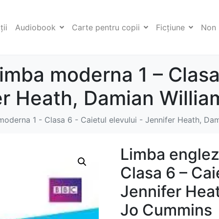
ii
Audiobook
Carte pentru copii
Ficţiune
Non 
imba moderna 1 – Clasa 
fer Heath, Damian Willi
oderna 1 - Clasa 6 - Caietul elevului - Jennifer Heath, D
Limba englez
Clasa 6 – Caie
Jennifer Hea
Jo Cummins