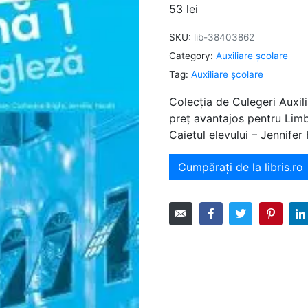
53
lei
SKU:
lib-38403862
Category:
Auxiliare şcolare
Tag:
Auxiliare şcolare
Colecția de Culegeri Auxili
preț avantajos pentru Lim
Caietul elevului – Jennife
Cumpărați de la libris.ro