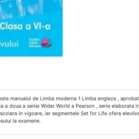
teste manualul de Limba moderna 1 Limba engleza , aprobat p
ia a doua a seriei Wider World a Pearson , serie elaborata i
colara in vigoare, iar segmentele Set for Life ofera elevilo
esului la examene.