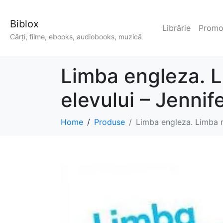
Biblox
Librărie
Promoț
Cărți, filme, ebooks, audiobooks, muzică
Limba engleza. L
elevului – Jenni
Home
Produse
Limba engleza. Limba m