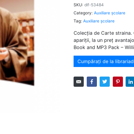
SKU:
dlf-53484
Category:
Auxiliare şcolare
Tag:
Auxiliare şcolare
Colecția de Carte straina.
apariții, la un preț avanta
Book and MP3 Pack – Will
Cumpărați de la librariad