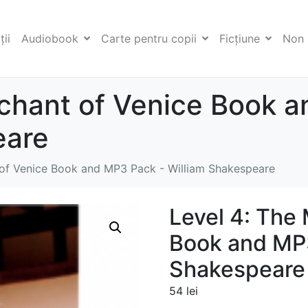
ii
Audiobook
Carte pentru copii
Ficţiune
Non 
rchant of Venice Book 
eare
 of Venice Book and MP3 Pack - William Shakespeare
Level 4: The
Book and MP3
Shakespeare
54
lei