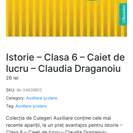
Istorie – Clasa 6 – Caiet de
lucru – Claudia Draganoiu
26
lei
SKU:
lib-34639612
Category:
Auxiliare şcolare
Tag:
Auxiliare şcolare
Colecția de Culegeri Auxiliare conține cele mai
recente apariții, la un preț avantajos pentru Istorie –
Clasa 6 – Caiet de lucru – Claudia Draganoiu