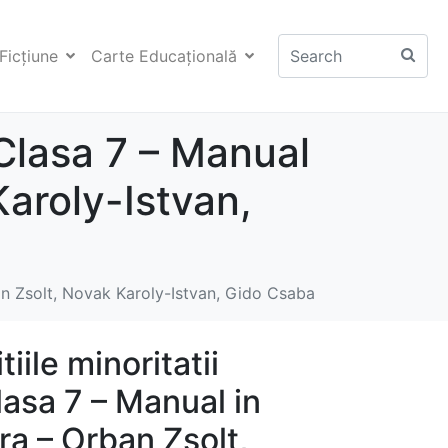
Ficţiune
Carte Educaţională
– Clasa 7 – Manual
Karoly-Istvan,
rban Zsolt, Novak Karoly-Istvan, Gido Csaba
itiile minoritatii
asa 7 – Manual in
a – Orban Zsolt,