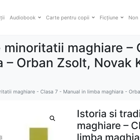
ii
Audiobook
Carte pentru copii
Ficţiune
Non 
ile minoritatii maghiare 
a – Orban Zsolt, Novak 
inoritatii maghiare - Clasa 7 - Manual in limba maghiara - O
Istoria si trad
maghiare – Cl
limba maghiar