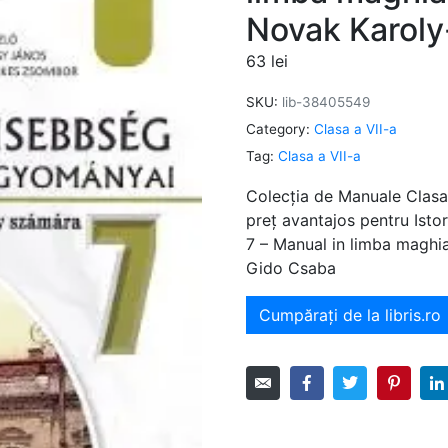
Novak Karoly
63
lei
SKU:
lib-38405549
Category:
Clasa a VII-a
Tag:
Clasa a VII-a
Colecția de Manuale Clasa 
preț avantajos pentru Istori
7 – Manual in limba maghia
Gido Csaba
Cumpărați de la libris.ro