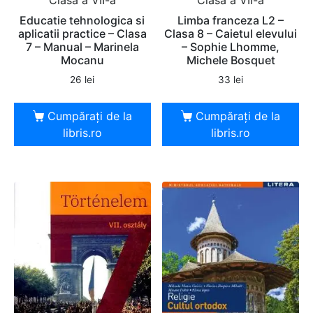
Clasa a VII-a
Clasa a VII-a
Educatie tehnologica si
Limba franceza L2 –
aplicatii practice – Clasa
Clasa 8 – Caietul elevului
7 – Manual – Marinela
– Sophie Lhomme,
Mocanu
Michele Bosquet
26
lei
33
lei
Cumpărați de la
Cumpărați de la
libris.ro
libris.ro