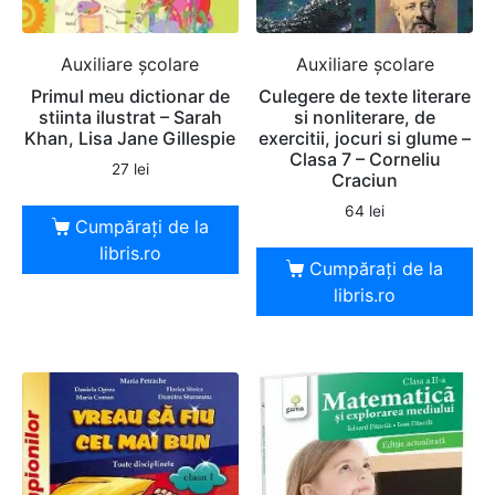
Auxiliare şcolare
Auxiliare şcolare
Primul meu dictionar de
Culegere de texte literare
stiinta ilustrat – Sarah
si nonliterare, de
Khan, Lisa Jane Gillespie
exercitii, jocuri si glume –
Clasa 7 – Corneliu
27
lei
Craciun
64
lei
Cumpărați de la
libris.ro
Cumpărați de la
libris.ro