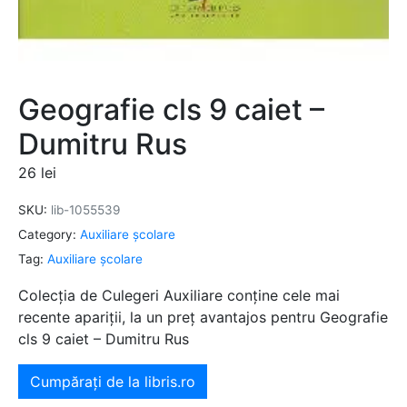
Geografie cls 9 caiet –
Dumitru Rus
26
lei
SKU:
lib-1055539
Category:
Auxiliare şcolare
Tag:
Auxiliare şcolare
Colecția de Culegeri Auxiliare conține cele mai
recente apariții, la un preț avantajos pentru Geografie
cls 9 caiet – Dumitru Rus
Cumpărați de la libris.ro