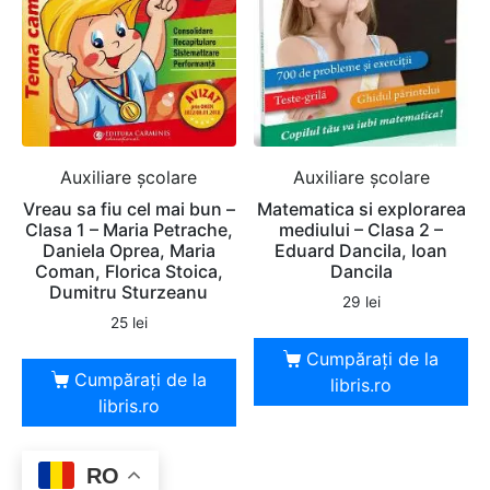
Auxiliare şcolare
Auxiliare şcolare
Vreau sa fiu cel mai bun –
Matematica si explorarea
Clasa 1 – Maria Petrache,
mediului – Clasa 2 –
Daniela Oprea, Maria
Eduard Dancila, Ioan
Coman, Florica Stoica,
Dancila
Dumitru Sturzeanu
29
lei
25
lei
Cumpărați de la
Cumpărați de la
libris.ro
libris.ro
RO