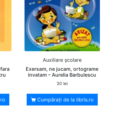
Auxiliare şcolare
 fara
Exersam, ne jucam, ortograme
tru
invatam – Aurelia Barbulescu
30
lei
.ro
Cumpărați de la libris.ro