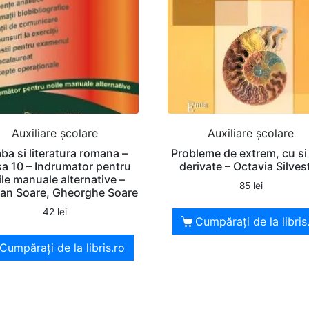
Auxiliare şcolare
Auxiliare şcolare
ba si literatura romana –
Probleme de extrem, cu si
sa 10 – Indrumator pentru
derivate – Octavia Silves
ile manuale alternative –
85
lei
ian Soare, Gheorghe Soare
42
lei
Cumpărați de la libris
Cumpărați de la libris.ro