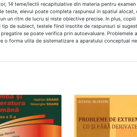
r, 14 teme/lectii recapitulative din materia pentru examen 
e teste, elevul poate completa raspunsul in spatiul alocat, 
n un ritm de lucru si niste obiective precise. In plus, copiii 
tip de subiect, testele fiind insotite de raspunsuri si suges
e pregatire se poate verifica prin autoevaluare. Problemele au
uie o forma utila de sistematizare a aparatului conceptual n