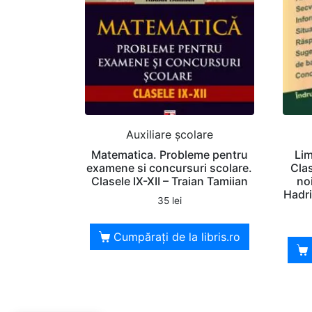
Auxiliare şcolare
Matematica. Probleme pentru
Lim
examene si concursuri scolare.
Cla
Clasele IX-XII – Traian Tamiian
no
Hadr
35
lei
Cumpărați de la libris.ro