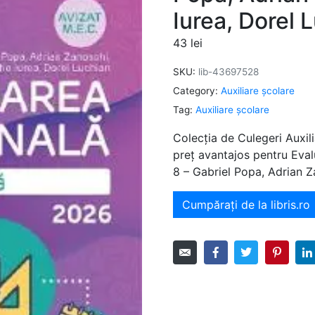
Iurea, Dorel 
43
lei
SKU:
lib-43697528
Category:
Auxiliare şcolare
Tag:
Auxiliare şcolare
Colecția de Culegeri Auxili
preț avantajos pentru Eva
8 – Gabriel Popa, Adrian Z
Cumpărați de la libris.ro