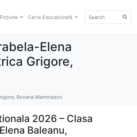
Ficţiune
Carte Educaţională
rabela-Elena
rica Grigore,
a Grigore, Roxana Mammadov
tionala 2026 – Clasa
-Elena Baleanu,