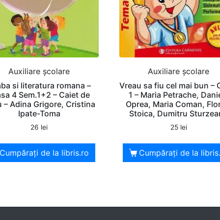
Auxiliare şcolare
Auxiliare şcolare
ba si literatura romana –
Vreau sa fiu cel mai bun – 
asa 4 Sem.1+2 – Caiet de
1 – Maria Petrache, Dani
u – Adina Grigore, Cristina
Oprea, Maria Coman, Flor
Ipate-Toma
Stoica, Dumitru Sturze
26
lei
25
lei
Cumpărați de la libris.ro
Cumpărați de la libris