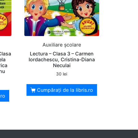
Auxiliare şcolare
Clasa
Lectura – Clasa 3 – Carmen
ela
Iordachescu, Cristina-Diana
ica
Neculai
anu
30
lei
Cumpărați de la libris.ro
.ro