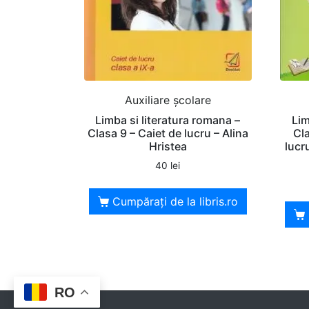
Auxiliare şcolare
Limba si literatura romana –
Lim
Clasa 9 – Caiet de lucru – Alina
Cl
Hristea
lucr
40
lei
Cumpărați de la libris.ro
RO