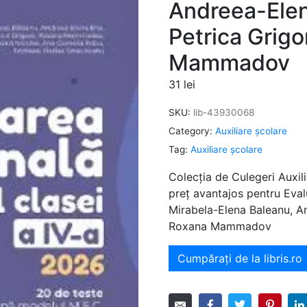
Andreea-Elen
Petrica Grigo
Mammadov
31
lei
SKU:
lib-43930068
Category:
Auxiliare şcolare
Tag:
Auxiliare şcolare
Colecția de Culegeri Auxili
preț avantajos pentru Eva
Mirabela-Elena Baleanu, A
Roxana Mammadov
Cumpărați de la libris.ro