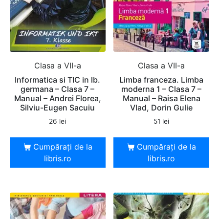
Clasa a VII-a
Clasa a VII-a
Informatica si TIC in lb.
Limba franceza. Limba
germana – Clasa 7 –
moderna 1 – Clasa 7 –
Manual – Andrei Florea,
Manual – Raisa Elena
Silviu-Eugen Sacuiu
Vlad, Dorin Gulie
26
lei
51
lei
Cumpărați de la
Cumpărați de la
libris.ro
libris.ro