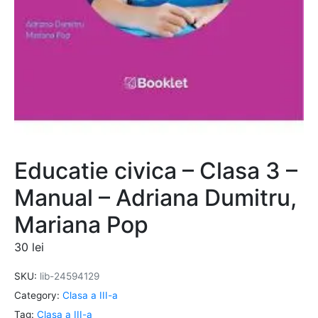
Educatie civica – Clasa 3 –
Manual – Adriana Dumitru,
Mariana Pop
30
lei
SKU:
lib-24594129
Category:
Clasa a III-a
Tag:
Clasa a III-a