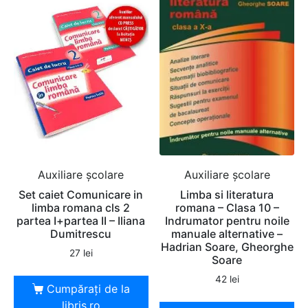
Auxiliare şcolare
Auxiliare şcolare
Set caiet Comunicare in
Limba si literatura
limba romana cls 2
romana – Clasa 10 –
partea I+partea II – Iliana
Indrumator pentru noile
Dumitrescu
manuale alternative –
Hadrian Soare, Gheorghe
27
lei
Soare
42
lei
Cumpărați de la
libris.ro