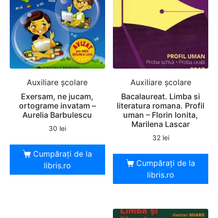
Auxiliare şcolare
Auxiliare şcolare
Exersam, ne jucam,
Bacalaureat. Limba si
ortograme invatam –
literatura romana. Profil
Aurelia Barbulescu
uman – Florin Ionita,
Marilena Lascar
30
lei
32
lei
Cumpărați de la
Cumpărați de la
libris.ro
libris.ro