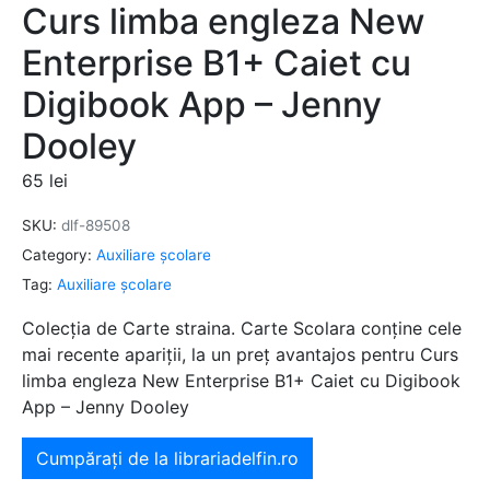
Curs limba engleza New
Enterprise B1+ Caiet cu
Digibook App – Jenny
Dooley
65
lei
SKU:
dlf-89508
Category:
Auxiliare şcolare
Tag:
Auxiliare şcolare
Colecția de Carte straina. Carte Scolara conține cele
mai recente apariții, la un preț avantajos pentru Curs
limba engleza New Enterprise B1+ Caiet cu Digibook
App – Jenny Dooley
Cumpărați de la librariadelfin.ro