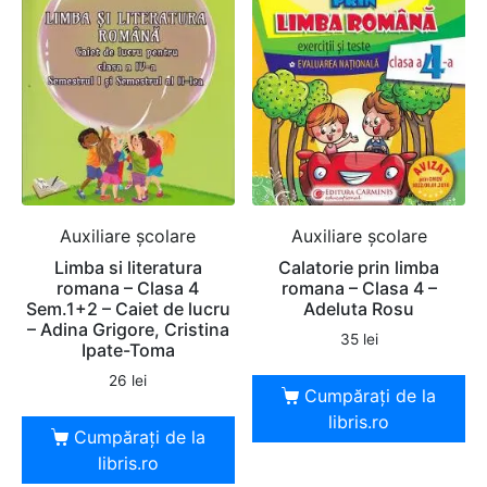
Auxiliare şcolare
Auxiliare şcolare
Limba si literatura
Calatorie prin limba
romana – Clasa 4
romana – Clasa 4 –
Sem.1+2 – Caiet de lucru
Adeluta Rosu
– Adina Grigore, Cristina
35
lei
Ipate-Toma
26
lei
Cumpărați de la
libris.ro
Cumpărați de la
libris.ro