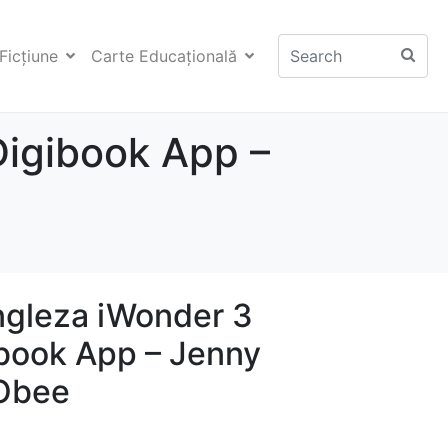
Ficţiune
Carte Educaţională
Digibook App –
ngleza iWonder 3
ibook App – Jenny
 Obee