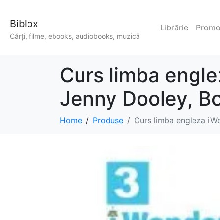
Biblox
Librărie
Promoț
Cărți, filme, ebooks, audiobooks, muzică
Curs limba engle
Jenny Dooley, B
Home
Produse
Curs limba engleza iW