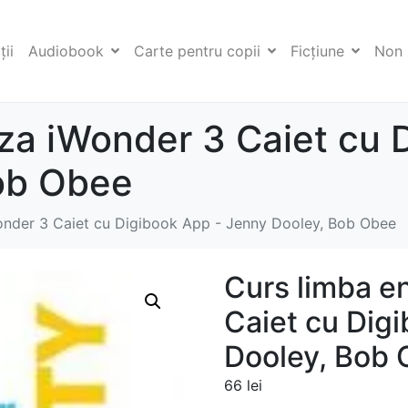
ii
Audiobook
Carte pentru copii
Ficţiune
Non 
za iWonder 3 Caiet cu 
ob Obee
onder 3 Caiet cu Digibook App - Jenny Dooley, Bob Obee
Curs limba e
Caiet cu Dig
Dooley, Bob
66
lei