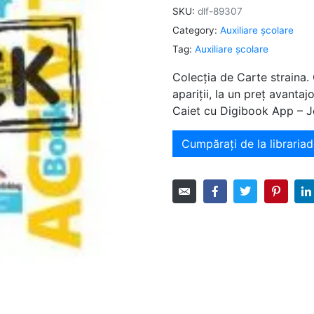
SKU:
dlf-89307
Category:
Auxiliare şcolare
Tag:
Auxiliare şcolare
Colecția de Carte straina.
apariții, la un preț avant
Caiet cu Digibook App – 
Cumpărați de la librariad