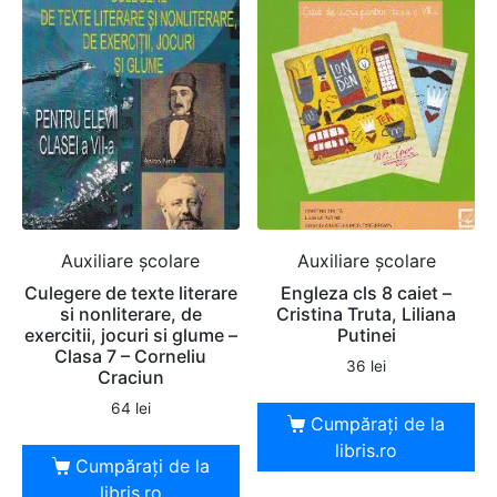
Auxiliare şcolare
Auxiliare şcolare
Culegere de texte literare
Engleza cls 8 caiet –
si nonliterare, de
Cristina Truta, Liliana
exercitii, jocuri si glume –
Putinei
Clasa 7 – Corneliu
36
lei
Craciun
64
lei
Cumpărați de la
libris.ro
Cumpărați de la
libris.ro