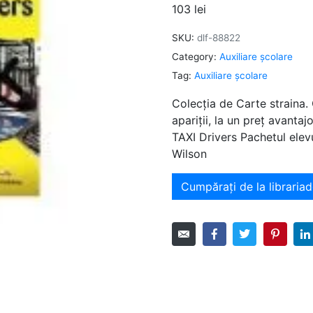
103
lei
SKU:
dlf-88822
Category:
Auxiliare şcolare
Tag:
Auxiliare şcolare
Colecția de Carte straina.
apariții, la un preț avant
TAXI Drivers Pachetul elev
Wilson
Cumpărați de la librariad