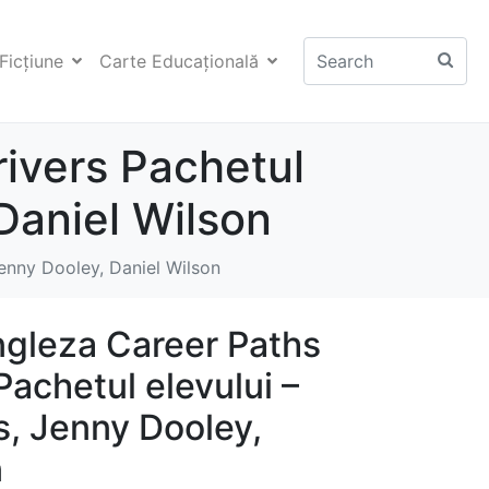
Ficţiune
Carte Educaţională
rivers Pachetul
 Daniel Wilson
Jenny Dooley, Daniel Wilson
ngleza Career Paths
Pachetul elevului –
s, Jenny Dooley,
n