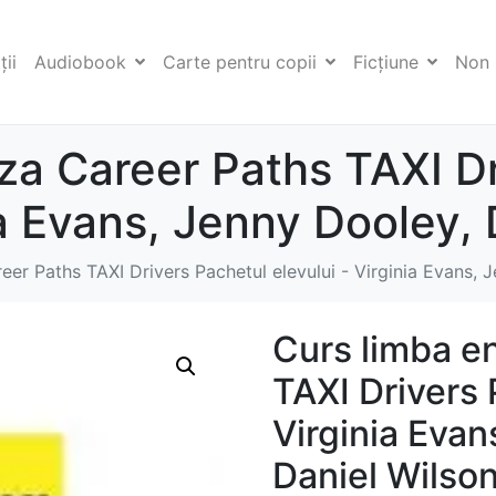
ii
Audiobook
Carte pentru copii
Ficţiune
Non 
za Career Paths TAXI D
ia Evans, Jenny Dooley,
eer Paths TAXI Drivers Pachetul elevului - Virginia Evans, 
Curs limba e
TAXI Drivers 
Virginia Evan
Daniel Wilso