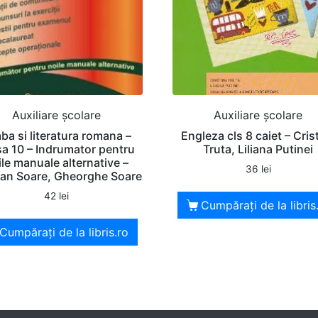
Auxiliare şcolare
Auxiliare şcolare
ba si literatura romana –
Engleza cls 8 caiet – Cris
sa 10 – Indrumator pentru
Truta, Liliana Putinei
ile manuale alternative –
36
lei
ian Soare, Gheorghe Soare
42
lei
Cumpărați de la libris
Cumpărați de la libris.ro