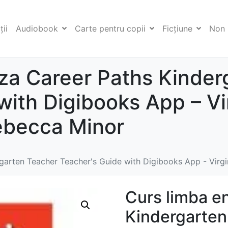
ii
Audiobook
Carte pentru copii
Ficţiune
Non 
za Career Paths Kinder
with Digibooks App – Vi
ebecca Minor
garten Teacher Teacher's Guide with Digibooks App - Virg
Curs limba e
Kindergarten