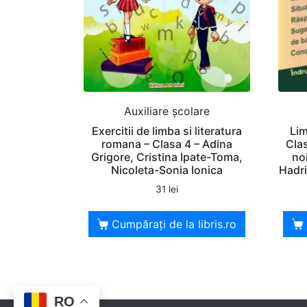
Auxiliare şcolare
Exercitii de limba si literatura
Lim
romana – Clasa 4 – Adina
Cla
Grigore, Cristina Ipate-Toma,
no
Nicoleta-Sonia Ionica
Hadr
31
lei
Cumpărați de la libris.ro
RO