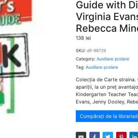
Guide with D
Virginia Evan
Rebecca Min
138
lei
SKU:
dlf-88729
Category:
Auxiliare şcolare
Tag:
Auxiliare şcolare
Colecția de Carte straina.
apariții, la un preț avant
Kindergarten Teacher Teac
Evans, Jenny Dooley, Reb
Cumpărați de la librariad