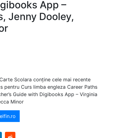
igibooks App –
s, Jenny Dooley,
or
 Carte Scolara conține cele mai recente
ajos pentru Curs limba engleza Career Paths
her’s Guide with Digibooks App – Virginia
ecca Minor
elfin.ro