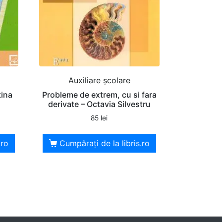
Auxiliare şcolare
tina
Probleme de extrem, cu si fara
derivate – Octavia Silvestru
85
lei
.ro
Cumpărați de la libris.ro