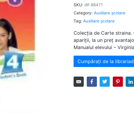
SKU:
dlf-88471
Category:
Auxiliare şcolare
Tag:
Auxiliare şcolare
Colecția de Carte straina.
apariții, la un preț avant
Manualul elevului – Virgin
Cumpărați de la librariad