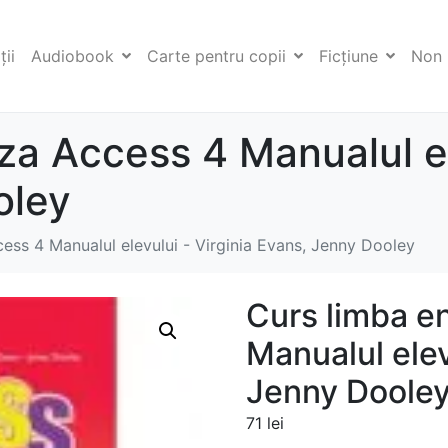
ii
Audiobook
Carte pentru copii
Ficţiune
Non 
za Access 4 Manualul el
oley
ess 4 Manualul elevului - Virginia Evans, Jenny Dooley
Curs limba e
Manualul elev
Jenny Doole
71
lei