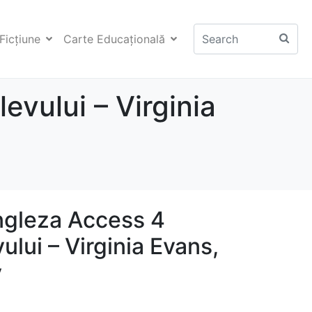
Ficţiune
Carte Educaţională
evului – Virginia
ngleza Access 4
ului – Virginia Evans,
y