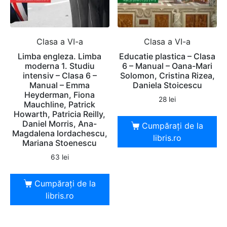
Clasa a VI-a
Clasa a VI-a
Limba engleza. Limba
Educatie plastica – Clasa
moderna 1. Studiu
6 – Manual – Oana-Mari
intensiv – Clasa 6 –
Solomon, Cristina Rizea,
Manual – Emma
Daniela Stoicescu
Heyderman, Fiona
28
lei
Mauchline, Patrick
Howarth, Patricia Reilly,
Daniel Morris, Ana-
Cumpărați de la
Magdalena Iordachescu,
libris.ro
Mariana Stoenescu
63
lei
Cumpărați de la
libris.ro