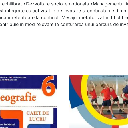
si echilibrat •Dezvoltare socio-emotionala •Managementul i
t integrate cu activitatile de invatare si continuturile din 
tii referitoare la continut. Mesajul metaforizat in titlul fiec
ntribuie in mod relevant la conturarea unui parcurs de inva