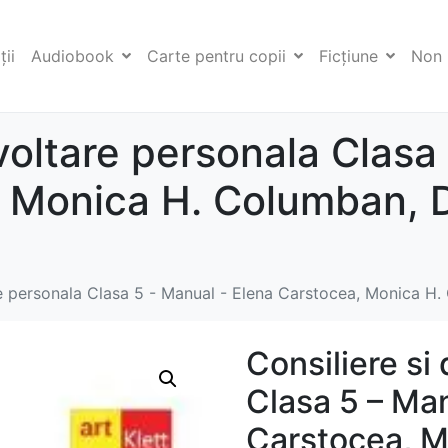
ii
Audiobook
Carte pentru copii
Ficţiune
Non 
voltare personala Clasa
 Monica H. Columban, D
re personala Clasa 5 - Manual - Elena Carstocea, Monica H.
Consiliere si
Clasa 5 – Man
Carstocea, M