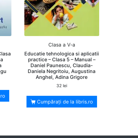
Clasa a V-a
Clasa
Educatie tehnologica si aplicatii
ia
practice – Clasa 5 – Manual –
a
Daniel Paunescu, Claudia-
agu
Daniela Negritoiu, Augustina
Anghel, Adina Grigore
32
lei
.ro
Cumpărați de la libris.ro