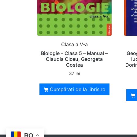
Clasa a V-a
Biologie – Clasa 5 – Manual –
Geog
Claudia Ciceu, Georgeta
lu
Costea
Dori
37
lei
Cumpărați de la libris.ro
RO