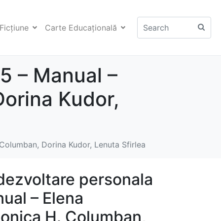
Ficţiune
Carte Educaţională
 5 – Manual –
orina Kudor,
 Columban, Dorina Kudor, Lenuta Sfirlea
 dezvoltare personala
ual – Elena
onica H. Columban,