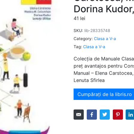
Dorina Kudor,
41
lei
SKU:
lib-28335748
Category:
Clasa a V-a
Tag:
Clasa a V-a
Colecția de Manuale Clasa 
preț avantajos pentru Cons
Manual – Elena Carstocea,
Lenuta Sfirlea
Cumpărați de la libris.ro