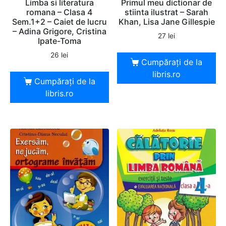
Limba si literatura
Primul meu dictionar de
romana – Clasa 4
stiinta ilustrat – Sarah
Sem.1+2 – Caiet de lucru
Khan, Lisa Jane Gillespie
– Adina Grigore, Cristina
27
lei
Ipate-Toma
26
lei
Cumpărați de la
libris.ro
Cumpărați de la
libris.ro