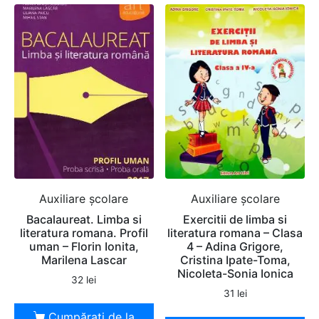
Auxiliare şcolare
Auxiliare şcolare
Bacalaureat. Limba si
Exercitii de limba si
literatura romana. Profil
literatura romana – Clasa
uman – Florin Ionita,
4 – Adina Grigore,
Marilena Lascar
Cristina Ipate-Toma,
Nicoleta-Sonia Ionica
32
lei
31
lei
Cumpărați de la