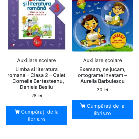
Auxiliare şcolare
Auxiliare şcolare
Limba si literatura
Exersam, ne jucam,
romana – Clasa 2 – Caiet
ortograme invatam –
– Cornelia Bertesteanu,
Aurelia Barbulescu
Daniela Besliu
30
lei
28
lei
Cumpărați de la
Cumpărați de la
libris.ro
libris.ro