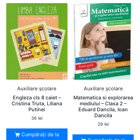
Auxiliare şcolare
Auxiliare şcolare
Engleza cls 8 caiet –
Matematica si explorarea
Cristina Truta, Liliana
mediului – Clasa 2 –
Putinei
Eduard Dancila, Ioan
Dancila
36
lei
29
lei
Cumpărați de la