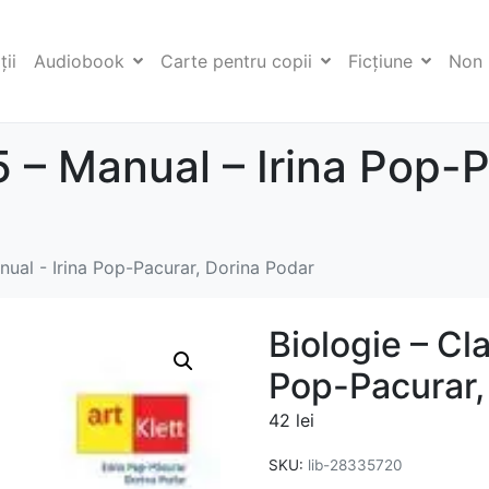
ii
Audiobook
Carte pentru copii
Ficţiune
Non 
5 – Manual – Irina Pop-
nual - Irina Pop-Pacurar, Dorina Podar
Biologie – Cl
Pop-Pacurar,
42
lei
SKU:
lib-28335720