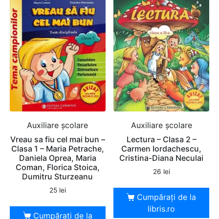
Auxiliare şcolare
Auxiliare şcolare
Vreau sa fiu cel mai bun –
Lectura – Clasa 2 –
Clasa 1 – Maria Petrache,
Carmen Iordachescu,
Daniela Oprea, Maria
Cristina-Diana Neculai
Coman, Florica Stoica,
26
lei
Dumitru Sturzeanu
25
lei
Cumpărați de la
libris.ro
Cumpărați de la