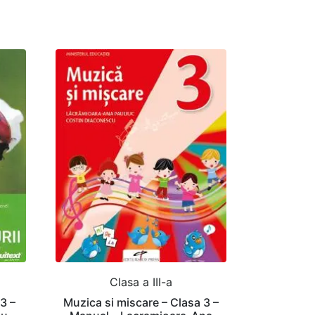
Clasa a III-a
 3 –
Muzica si miscare – Clasa 3 –