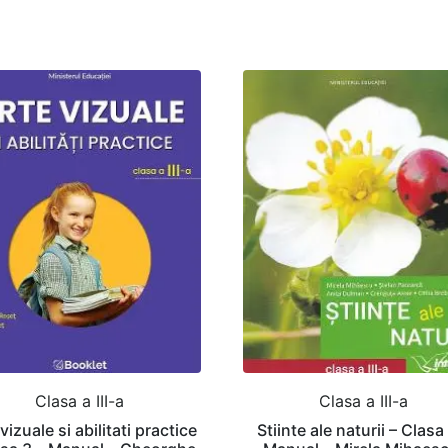
Clasa a III-a
Clasa a III-a
vizuale si abilitati practice
Stiinte ale naturii – Clasa