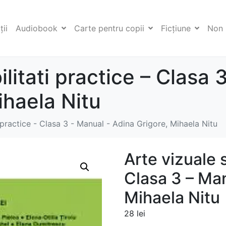
ii
Audiobook
Carte pentru copii
Ficţiune
Non 
ilitati practice – Clasa
ihaela Nitu
ti practice - Clasa 3 - Manual - Adina Grigore, Mihaela Nitu
Arte vizuale s
Clasa 3 – Man
Mihaela Nitu
28
lei