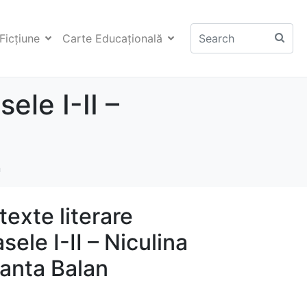
Ficţiune
Carte Educaţională
ele I-II –
n
texte literare
ele I-II – Niculina
tanta Balan