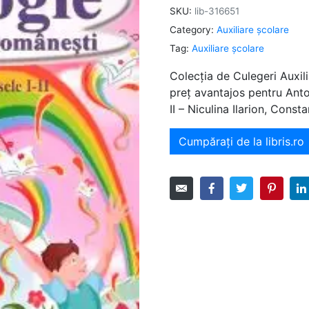
SKU:
lib-316651
Category:
Auxiliare şcolare
Tag:
Auxiliare şcolare
Colecția de Culegeri Auxili
preț avantajos pentru Antol
II – Niculina Ilarion, Const
Cumpărați de la libris.ro