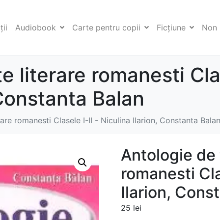
ii
Audiobook
Carte pentru copii
Ficţiune
Non 
e literare romanesti Clas
 Constanta Balan
are romanesti Clasele I-II - Niculina Ilarion, Constanta Bala
Antologie de 
romanesti Clas
Ilarion, Cons
25
lei