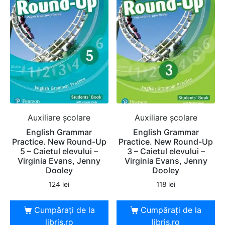
Auxiliare şcolare
Auxiliare şcolare
English Grammar
English Grammar
Practice. New Round-Up
Practice. New Round-Up
5 – Caietul elevului –
3 – Caietul elevului –
Virginia Evans, Jenny
Virginia Evans, Jenny
Dooley
Dooley
124
lei
118
lei
Cumpărați de la
Cumpărați de la
libris.ro
libris.ro