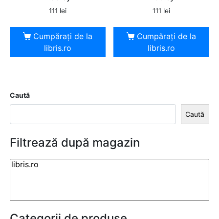
111
lei
111
lei
Cumpărați de la
Cumpărați de la
libris.ro
libris.ro
Caută
Caută
Filtrează după magazin
Categorii de produse