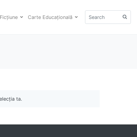
Ficţiune
Carte Educaţională
lecția ta.