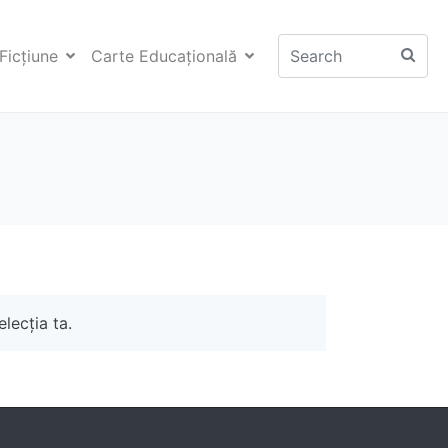
Ficţiune
Carte Educaţională
lecția ta.