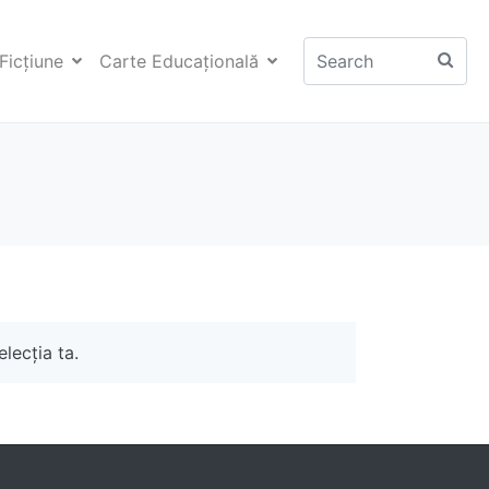
Ficţiune
Carte Educaţională
lecția ta.