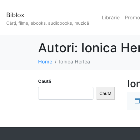
Biblox
Librărie
Promoț
Cărți, filme, ebooks, audiobooks, muzică
Autori:
Ionica He
Home
Ionica Herlea
Io
Caută
Caută