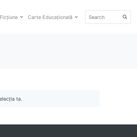
Ficţiune
Carte Educaţională
lecția ta.