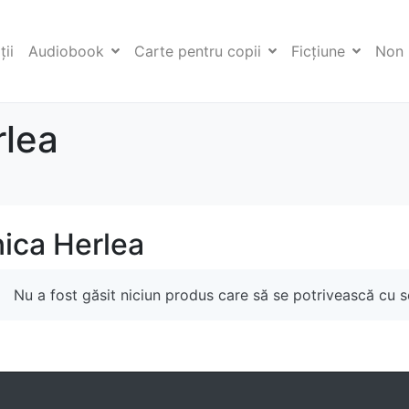
ii
Audiobook
Carte pentru copii
Ficţiune
Non 
rlea
nica Herlea
Nu a fost găsit niciun produs care să se potrivească cu se