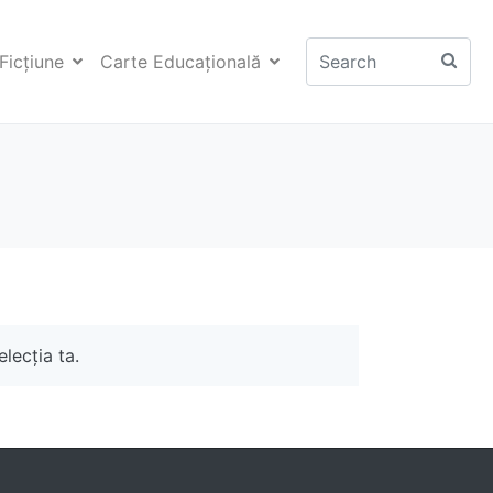
Ficţiune
Carte Educaţională
lecția ta.