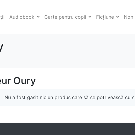
ii
Audiobook
Carte pentru copii
Ficţiune
Non 
y
eur Oury
Nu a fost găsit niciun produs care să se potrivească cu se