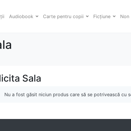
ii
Audiobook
Carte pentru copii
Ficţiune
Non 
ala
licita Sala
Nu a fost găsit niciun produs care să se potrivească cu se