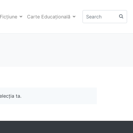
Ficţiune
Carte Educaţională
lecția ta.