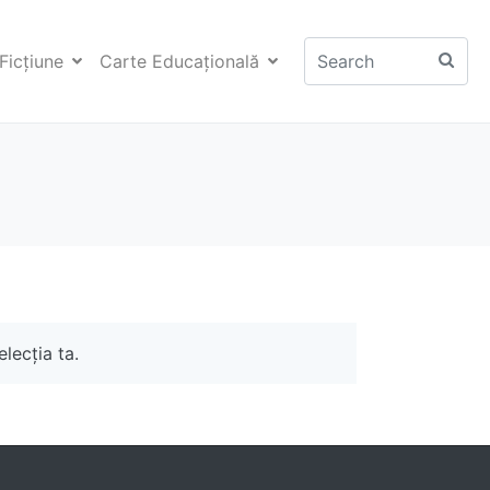
Ficţiune
Carte Educaţională
lecția ta.